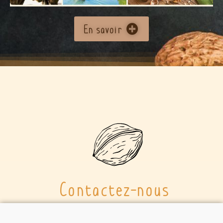
En savoir
Contactez-nous
email
:
contact@comptoirdelanoix.fr