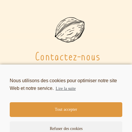
Contactez-nous
email
:
contact@comptoirdelanoix.fr
Nous utilisons des cookies pour optimiser notre site
tel
:
06 85 12 86 71
Web et notre service.
Lire la suite
Tout accepter
Refuser des cookies
© Comptoir de la Noix 2024
Conditions d’Utilisation