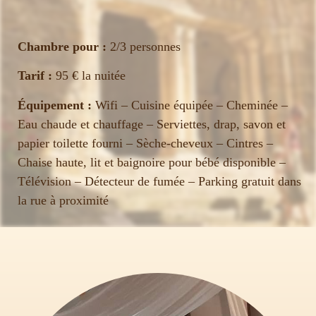
Chambre pour :
2/3 personnes
Tarif :
95 € la nuitée
Équipement :
Wifi – Cuisine équipée – Cheminée –
Eau chaude et chauffage – Serviettes, drap, savon et
papier toilette fourni – Sèche-cheveux – Cintres –
Chaise haute, lit et baignoire pour bébé disponible –
Télévision – Détecteur de fumée – Parking gratuit dans
la rue à proximité