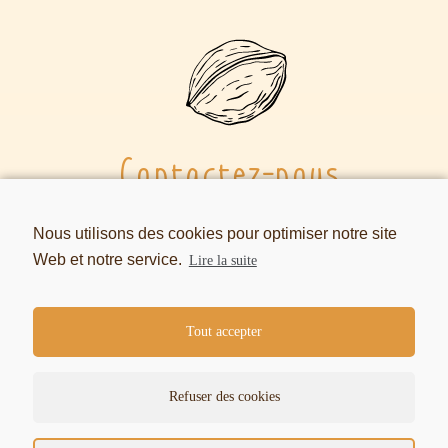
Contactez-nous
email
:
contact@comptoirdelanoix.fr
Nous utilisons des cookies pour optimiser notre site
Web et notre service.
tel
:
06 85 12 86 71
Lire la suite
Tout accepter
Refuser des cookies
© Comptoir de la Noix 2024
Conditions d’Utilisation